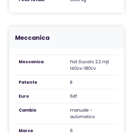
versatile per avventure in famiglia e momenti
indimenticabili on the road.
Meccanica
Meccanica
Fiat Ducato 2.2 mjt
140cv-180cv
Patente
B
Euro
6df
Cambio
manuale -
automatico
Marce
6