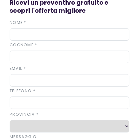
Ricevi un preventivo gratuito e
scopri l'offerta migliore
NOME
*
COGNOME
*
EMAIL
*
TELEFONO
*
PROVINCIA
*
MESSAGGIO