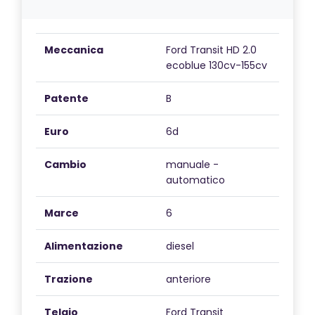
serbatoio carburante da 70 litri e il vano portaoggetti
chiudibile a chiave offrono praticità e sicurezza
durante i viaggi lunghi.
Meccanica
Ford Transit HD 2.0
Con un design curato e funzionale, il Weinsberg
ecoblue 130cv-155cv
CaraSuite 550 MG è la scelta ideale per chi cerca un
camper affidabile e confortevole per le proprie
Patente
B
avventure su strada.
Euro
6d
Cambio
manuale -
automatico
Marce
6
Alimentazione
diesel
Trazione
anteriore
Telaio
Ford Transit