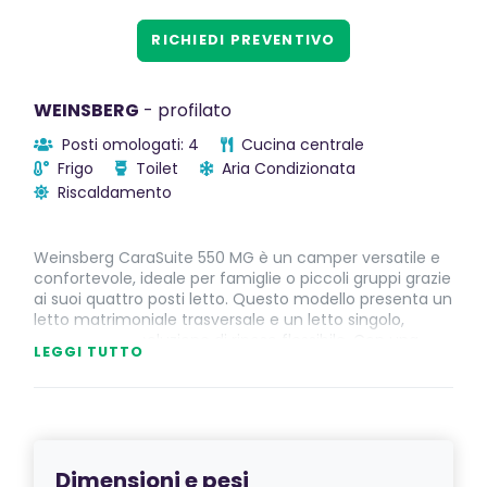
RICHIEDI PREVENTIVO
WEINSBERG
- profilato
Posti omologati: 4
Cucina centrale
Frigo
Toilet
Aria Condizionata
Riscaldamento
Weinsberg CaraSuite 550 MG è un camper versatile e
confortevole, ideale per famiglie o piccoli gruppi grazie
ai suoi quattro posti letto. Questo modello presenta un
letto matrimoniale trasversale e un letto singolo,
offrendo una soluzione di riposo flessibile. Con una
LEGGI TUTTO
lunghezza complessiva di 599 cm e una larghezza
esterna di 232 cm, il CaraSuite 550 MG è compatto ma
spazioso, con un'altezza esterna di 284 cm e
un'altezza interna di 200 cm, garantendo un comfort
ottimale all'interno.
Dimensioni e pesi
Costruito su un telaio FORD, è alimentato da un