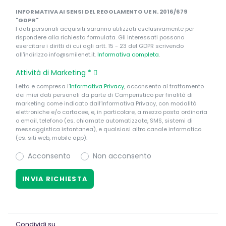
INFORMATIVA AI SENSI DEL REGOLAMENTO UE N. 2016/679
"GDPR"
I dati personali acquisiti saranno utilizzati esclusivamente per
rispondere alla richiesta formulata. Gli Interessati possono
esercitare i diritti di cui agli artt. 15 - 23 del GDPR scrivendo
all'indirizzo info@smilenet.it.
Informativa completa
.
Attività di Marketing
*
Letta e compresa l’
Informativa Privacy
, acconsento al trattamento
dei miei dati personali da parte di Camperistico per finalità di
marketing come indicato dall’Informativa Privacy, con modalità
elettroniche e/o cartacee, e, in particolare, a mezzo posta ordinaria
o email, telefono (es. chiamate automatizzate, SMS, sistemi di
messaggistica istantanea), e qualsiasi altro canale informatico
(es. siti web, mobile app).
Acconsento
Non acconsento
Condividi su