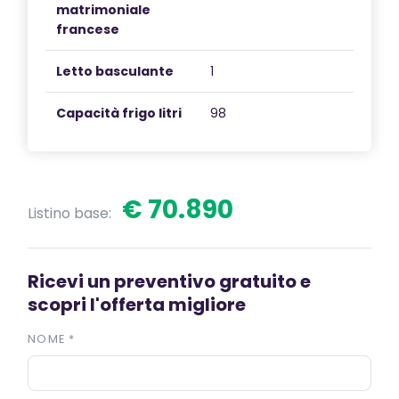
matrimoniale
francese
Letto basculante
1
Capacità frigo litri
98
€ 70.890
Listino base:
Ricevi un preventivo gratuito e
scopri l'offerta migliore
NOME
*