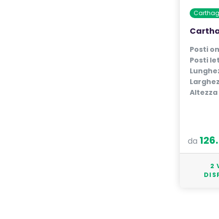
Cartha
Cartha
Posti o
Posti le
Lunghe
Larghe
Altezza
126
da
2 
DIS