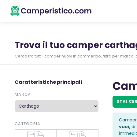
Trova il tuo camper carth
Cerca tra tutti i camper nuovi in commercio, filtra per marca, c
Cam
Caratteristiche principali
MARCA
STAI CE
Camperis
CATEGORIA
vuoi,
di 
immedi