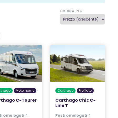
ORDINA PER:
rthago
Motorhome
Carthago
Profilato
rthago C-Tourer
Carthago Chic C-
Line T
ti omologati
4
Posti omologati
4