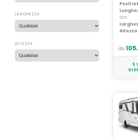
Posti le
Lunghe
LARGHEZZA
cm
Larghe
Altezza
ALTEZZA
105
da
5 
DIS