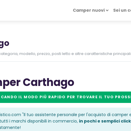
Camper nuovi
Sei un 
ago
ategoria, modello, prezzo, posti letto e altre caratteristiche principali
per Carthago
RCANDO IL
MODO PIÙ RAPIDO
PER TROVARE IL TUO PROS
tico.com "Il tuo assistente personale per l'acquisto di camper 
tutti i marchi disponibili in commercio,
in pochi e semplici click
atamente!