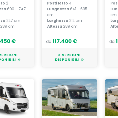
tto
2
Posti letto
4
Post
zza
690 - 747
Lunghezza
641 - 695
Lun
cm
cm
zza
227 cm
Larghezza
212 cm
Lar
289 cm
Altezza
289 cm
Alt
.450 €
117.400 €
da
da
VERSIONI
3 VERSIONI
PONIBILI
DISPONIBILI