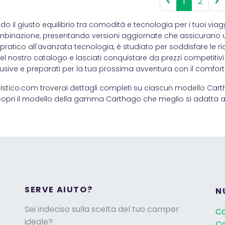
1
2
do il giusto equilibrio tra comodità e tecnologia per i tuoi 
binazione, presentando versioni aggiornate che assicurano un
pratico all'avanzata tecnologia, è studiato per soddisfare le ric
l nostro catalogo e lasciati conquistare da prezzi competitivi
lusive e preparati per la tua prossima avventura con il comfort e 
tico.com troverai dettagli completi su ciascun modello Carthag
opri il modello della gamma Carthago che meglio si adatta al
SERVE AIUTO?
N
Sei indeciso sulla scelta del tuo camper
C
ideale?
Ca