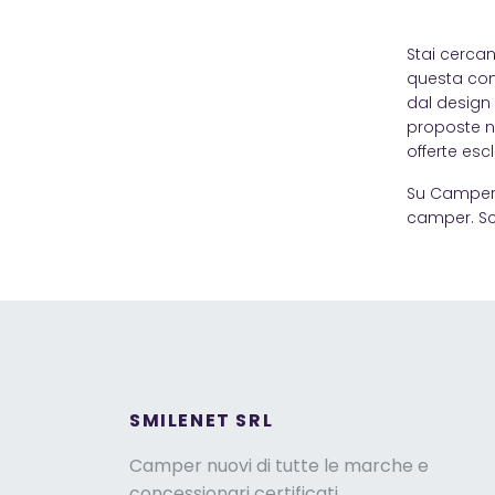
Stai cercan
questa com
dal design 
proposte ne
offerte esc
Su Camperis
camper. Sc
SMILENET SRL
Camper nuovi di tutte le marche e
concessionari certificati.