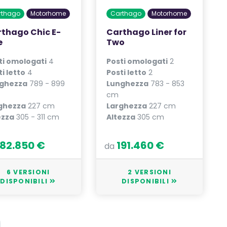
rthago
Motorhome
Carthago
Motorhome
thago Chic E-
Carthago Liner for
e
Two
ti omologati
4
Posti omologati
2
i letto
4
Posti letto
2
ghezza
789 - 899
Lunghezza
783 - 853
cm
ghezza
227 cm
Larghezza
227 cm
ezza
305 - 311 cm
Altezza
305 cm
182.850 €
191.460 €
da
6 VERSIONI
2 VERSIONI
DISPONIBILI
DISPONIBILI