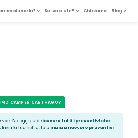
concessionario?
Serve aiuto?
Chi siamo
Blog
.
SIMO
CAMPER CARTHAGO
?
e van. Da oggi puoi
ricevere tutti i preventivi che
. Invia la tua richiesta e
inizia a ricevere preventivi