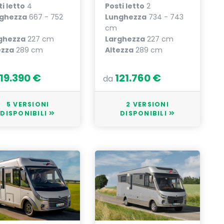
i letto
4
Posti letto
2
ghezza
667 - 752
Lunghezza
734 - 743
cm
ghezza
227 cm
Larghezza
227 cm
ezza
289 cm
Altezza
289 cm
119.390 €
121.760 €
da
5 VERSIONI
2 VERSIONI
DISPONIBILI
DISPONIBILI