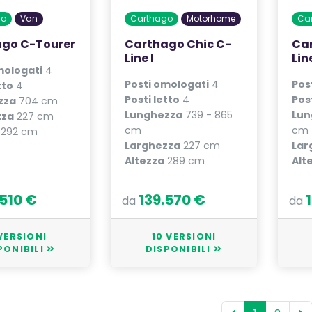
go
Van
Carthago
Motorhome
Ca
go C-Tourer
Carthago Chic C-
Car
Line I
Lin
mologati
4
Posti omologati
4
Pos
tto
4
Posti letto
4
Post
zza
704 cm
Lunghezza
739 - 865
Lun
zza
227 cm
cm
cm
292 cm
Larghezza
227 cm
Lar
Altezza
289 cm
Alt
.510 €
139.570 €
da
da
VERSIONI
10 VERSIONI
PONIBILI
DISPONIBILI