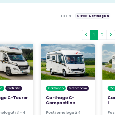
FILTRI:
Marca:
Carthago
1
2
go
Profilato
Carthago
Motorhome
Ca
go C-Tourer
Carthago C-
Ca
Compactline
I
mologati
3 - 4
Posti omologati
4
Pos