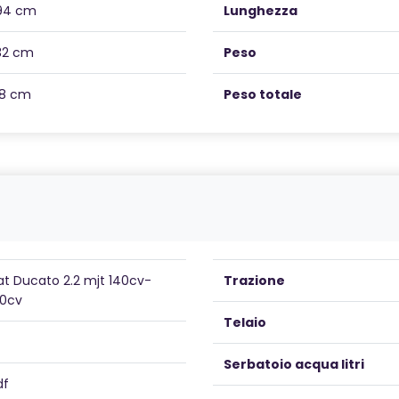
94 cm
Lunghezza
32 cm
Peso
18 cm
Peso totale
iat Ducato 2.2 mjt 140cv-
Trazione
80cv
Telaio
Serbatoio acqua litri
df