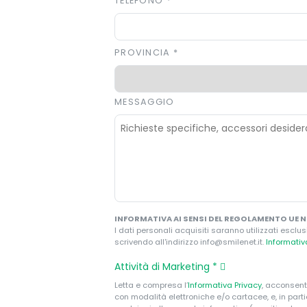
TELEFONO
*
PROVINCIA
*
MESSAGGIO
INFORMATIVA AI SENSI DEL REGOLAMENTO UE N.
I dati personali acquisiti saranno utilizzati esclus
scrivendo all'indirizzo info@smilenet.it.
Informati
Attività di Marketing
*
Letta e compresa l’
Informativa Privacy
, acconsent
con modalità elettroniche e/o cartacee, e, in par