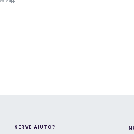
obile app).
SERVE AIUTO?
N