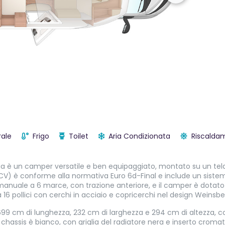
ale
Frigo
Toilet
Aria Condizionata
Riscalda
ia è un camper versatile e ben equipaggiato, montato su un tela
 CV) è conforme alla normativa Euro 6d-Final e include un siste
manuale a 6 marce, con trazione anteriore, e il camper è dotato di 
 16 pollici con cerchi in acciaio e copricerchi nel design Weinsbe
699 cm di lunghezza, 232 cm di larghezza e 294 cm di altezza, c
l chassis è bianco, con griglia del radiatore nera e inserto cromat