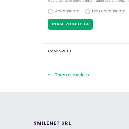
qualsiasi altro canale informatico (es. siti web, m
Acconsento
Non acconsento
Condividi su
Torna al modello
SMILENET SRL