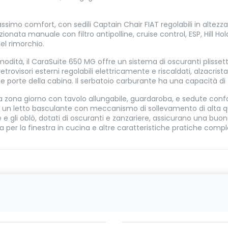
simo comfort, con sedili Captain Chair FIAT regolabili in altezza e
zionata manuale con filtro antipolline, cruise control, ESP, Hill H
del rimorchio.
dità, il CaraSuite 650 MG offre un sistema di oscuranti plissettati 
etrovisori esterni regolabili elettricamente e riscaldati, alzacrista
porte della cabina. Il serbatoio carburante ha una capacità di 75
ia zona giorno con tavolo allungabile, guardaroba, e sedute confo
i, un letto basculante con meccanismo di sollevamento di alta qual
e e gli oblò, dotati di oscuranti e zanzariere, assicurano una buon
 per la finestra in cucina e altre caratteristiche pratiche comple