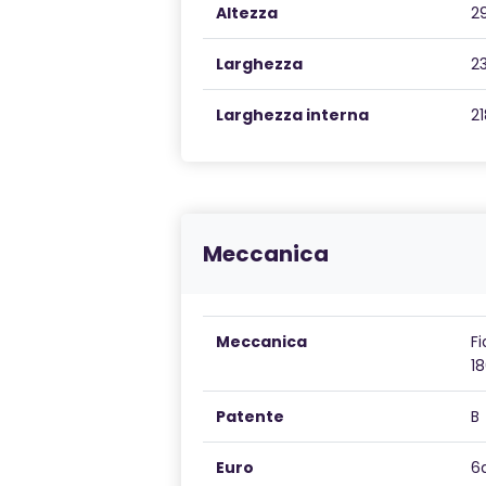
Altezza
2
Larghezza
2
Larghezza interna
2
Meccanica
Meccanica
F
1
Patente
B
Euro
6