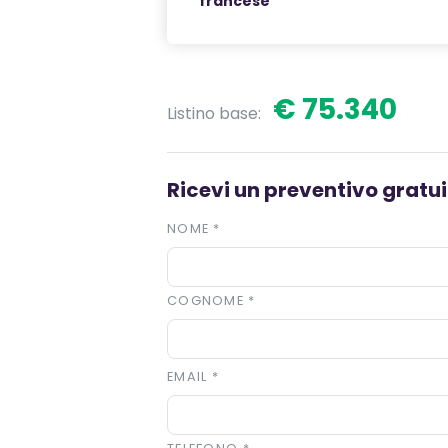
francese
€ 75.340
Listino base:
Ricevi un preventivo gratuit
NOME
*
COGNOME
*
EMAIL
*