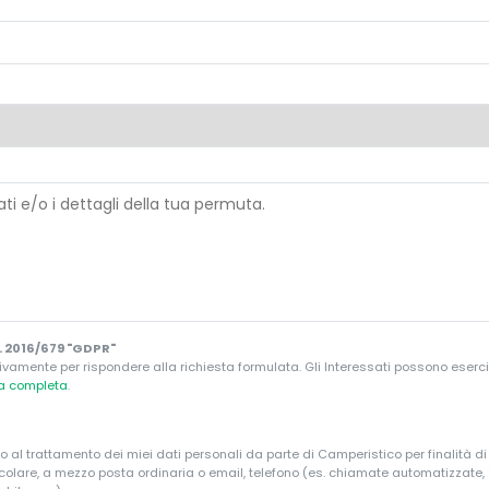
 2016/679 "GDPR"
ivamente per rispondere alla richiesta formulata. Gli Interessati possono esercitare
va completa
.
o al trattamento dei miei dati personali da parte di Camperistico per finalità d
ticolare, a mezzo posta ordinaria o email, telefono (es. chiamate automatizzate