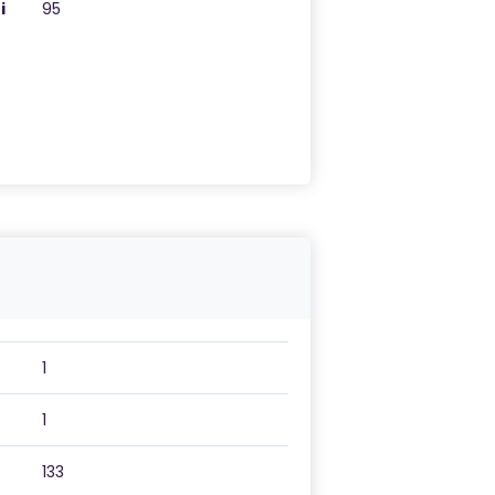
i
95
1
1
133