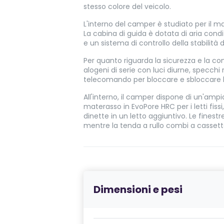
stesso colore del veicolo.
L'interno del camper è studiato per il mas
La cabina di guida è dotata di aria condi
e un sistema di controllo della stabilità 
Per quanto riguarda la sicurezza e la como
alogeni di serie con luci diurne, specchi r
telecomando per bloccare e sbloccare le 
All'interno, il camper dispone di un'amp
materasso in EvoPore HRC per i letti fiss
dinette in un letto aggiuntivo. Le finestr
mentre la tenda a rullo combi a cassetta
Dimensioni e pesi