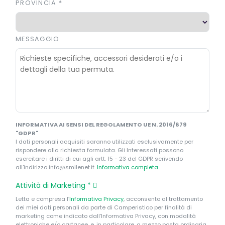
PROVINCIA
*
MESSAGGIO
INFORMATIVA AI SENSI DEL REGOLAMENTO UE N. 2016/679
"GDPR"
I dati personali acquisiti saranno utilizzati esclusivamente per
rispondere alla richiesta formulata. Gli Interessati possono
esercitare i diritti di cui agli artt. 15 - 23 del GDPR scrivendo
all'indirizzo info@smilenet.it.
Informativa completa
.
Attività di Marketing
*
Letta e compresa l’
Informativa Privacy
, acconsento al trattamento
dei miei dati personali da parte di Camperistico per finalità di
marketing come indicato dall’Informativa Privacy, con modalità
elettroniche e/o cartacee, e, in particolare, a mezzo posta ordinaria