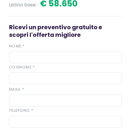
€ 58.650
Listino base:
Ricevi un preventivo gratuito e
scopri l'offerta migliore
NOME
*
COGNOME
*
EMAIL
*
TELEFONO
*