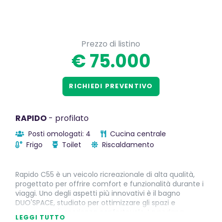
Prezzo di listino
€ 75.000
RICHIEDI PREVENTIVO
RAPIDO
- profilato
Posti omologati: 4
Cucina centrale
Frigo
Toilet
Riscaldamento
Rapido C55 è un veicolo ricreazionale di alta qualità,
progettato per offrire comfort e funzionalità durante i
viaggi. Uno degli aspetti più innovativi è il bagno
DUO'SPACE, studiato per ottimizzare gli spazi e
garantire un'esperienza confortevole. La pedana
LEGGI TUTTO
doccia in teak aggiunge un tocco di eleganza e