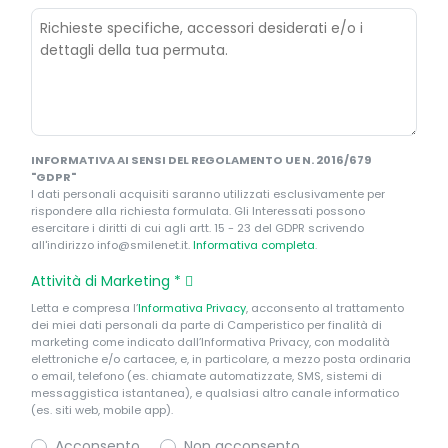
INFORMATIVA AI SENSI DEL REGOLAMENTO UE N. 2016/679
"GDPR"
I dati personali acquisiti saranno utilizzati esclusivamente per
rispondere alla richiesta formulata. Gli Interessati possono
esercitare i diritti di cui agli artt. 15 - 23 del GDPR scrivendo
all'indirizzo info@smilenet.it.
Informativa completa
.
Attività di Marketing
*
Letta e compresa l’
Informativa Privacy
, acconsento al trattamento
dei miei dati personali da parte di Camperistico per finalità di
marketing come indicato dall’Informativa Privacy, con modalità
elettroniche e/o cartacee, e, in particolare, a mezzo posta ordinaria
o email, telefono (es. chiamate automatizzate, SMS, sistemi di
messaggistica istantanea), e qualsiasi altro canale informatico
(es. siti web, mobile app).
Acconsento
Non acconsento