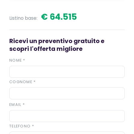
€ 64.515
Listino base:
Ricevi un preventivo gratuito e
scopri l'offerta migliore
NOME
*
COGNOME
*
EMAIL
*
TELEFONO
*