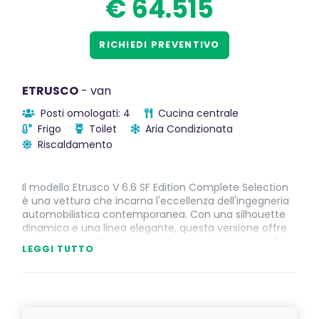
€ 64.515
RICHIEDI PREVENTIVO
ETRUSCO
- van
Posti omologati: 4
Cucina centrale
Frigo
Toilet
Aria Condizionata
Riscaldamento
Il modello Etrusco V 6.6 SF Edition Complete Selection
è una vettura che incarna l'eccellenza dell'ingegneria
automobilistica contemporanea. Con una silhouette
dinamica e una linea elegante, questa versione offre
un'esperienza di guida senza pari per gli amanti della
LEGGI TUTTO
velocità e dello stile. Il suo motore potente e efficiente
garantisce prestazioni elevate su strada, consentendo
di affrontare qualsiasi sfida con fiducia e sicurezza.
Dotato di tecnologie all'avanguardia, Etrusco V 6.6 SF