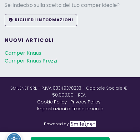
Sei indeciso sulla scelta del tuo camper ideale?
RICHIEDI INFORMAZIONI
NUOVI ARTICOLI
Camper Knaus
Camper Knaus Prezzi
SMILENET SRL - P.IVA 03349370233 - Capitale Sociale €
50.000,00 - REA
Cookie Policy
Privacy Policy
Impostazioni di tracciamento
Powered by
SOCIAL NETWORK: