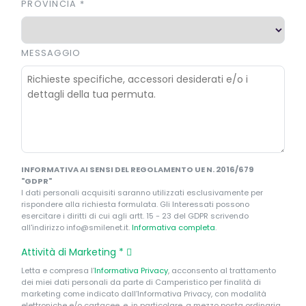
PROVINCIA
*
MESSAGGIO
INFORMATIVA AI SENSI DEL REGOLAMENTO UE N. 2016/679
"GDPR"
I dati personali acquisiti saranno utilizzati esclusivamente per
rispondere alla richiesta formulata. Gli Interessati possono
esercitare i diritti di cui agli artt. 15 - 23 del GDPR scrivendo
all'indirizzo info@smilenet.it.
Informativa completa
.
Attività di Marketing
*
Letta e compresa l’
Informativa Privacy
, acconsento al trattamento
dei miei dati personali da parte di Camperistico per finalità di
marketing come indicato dall’Informativa Privacy, con modalità
elettroniche e/o cartacee, e, in particolare, a mezzo posta ordinaria