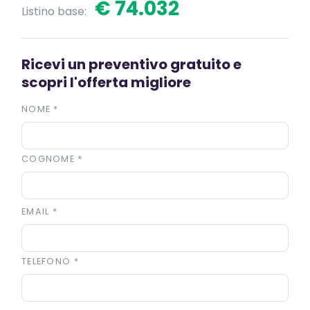
€ 74.032
Listino base:
Ricevi un preventivo gratuito e
scopri l'offerta migliore
NOME
*
COGNOME
*
EMAIL
*
TELEFONO
*