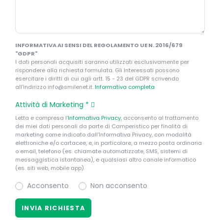
INFORMATIVA AI SENSI DEL REGOLAMENTO UE N. 2016/679
"GDPR"
I dati personali acquisiti saranno utilizzati esclusivamente per
rispondere alla richiesta formulata. Gli Interessati possono
esercitare i diritti di cui agli artt. 15 - 23 del GDPR scrivendo
all'indirizzo info@smilenet.it.
Informativa completa
.
Attività di Marketing
*
Letta e compresa l’
Informativa Privacy
, acconsento al trattamento
dei miei dati personali da parte di Camperistico per finalità di
marketing come indicato dall’Informativa Privacy, con modalità
elettroniche e/o cartacee, e, in particolare, a mezzo posta ordinaria
o email, telefono (es. chiamate automatizzate, SMS, sistemi di
messaggistica istantanea), e qualsiasi altro canale informatico
(es. siti web, mobile app).
Acconsento
Non acconsento