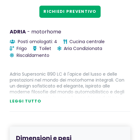
RICHIEDI PREVENTIVO
ADRIA
- motorhome
Posti omologati: 4
Cucina centrale
Frigo
Toilet
Aria Condizionata
Riscaldamento
Adria Supersonic 890 LC è l'apice del lusso e delle
prestazioni nel mondo dei motorhome integrali. Con
un design sofisticato ed elegante, ispirato alle
moderne filosofie del mondo automobilistico e degli
yacht, il Supersonic incarna il connubio perfetto tra
LEGGI TUTTO
estetica e funzionalità per gli appassionati di viaggi di
lusso e comfort. Integrato perfettamente con il
prestigioso telaio Mercedes-Benz, sinonimo di lusso,
eleganza e precisione ingegneristica, questo
motorhome offre il massimo delle prestazioni su
strada.
Dimensioni e pesi