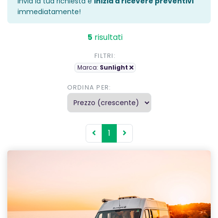
Invia la tua richiesta e
inizia a ricevere preventivi
immediatamente!
5
risultati
FILTRI:
Marca:
Sunlight
ORDINA PER:
1