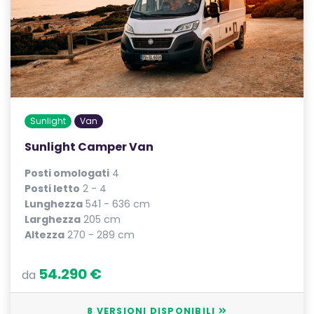
Sunlight
Van
Sunlight Camper Van
Posti omologati
4
Posti letto
2 - 4
Lunghezza
541 - 636 cm
Larghezza
205 cm
Altezza
270 - 289 cm
54.290 €
da
8 VERSIONI DISPONIBILI