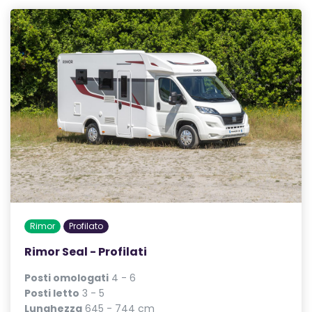
Rimor
Profilato
Rimor Seal - Profilati
Posti omologati
4 - 6
Posti letto
3 - 5
Lunghezza
645 - 744 cm