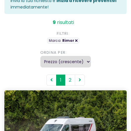
Invia la tua richiesta e
inizia a ricevere preventivi
immediatamente!
9
risultati
FILTRI:
Marca:
Rimor
ORDINA PER:
1
2