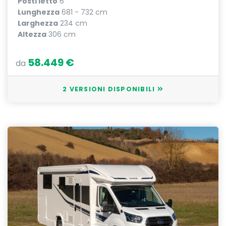
Posti letto
6
Lunghezza
681 - 732 cm
Larghezza
234 cm
Altezza
306 cm
58.449 €
da
2 VERSIONI DISPONIBILI