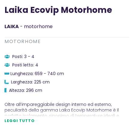
Laika Ecovip Motorhome
LAIKA
- motorhome
MOTORHOME
Posti: 3 - 4
Posti letto: 4
Lunghezza: 659 - 740 cm
Larghezza: 225 cm
Altezza: 296 cm
Oltre all’impareggiabile design interno ed esterno,
peculiarità della gamma Laika Ecovip Motorhome è il
perfetto isolamento, sinonimo di temperature ideali e
LEGGI TUTTO
massimo comfort tutto l’anno.
COMFORT