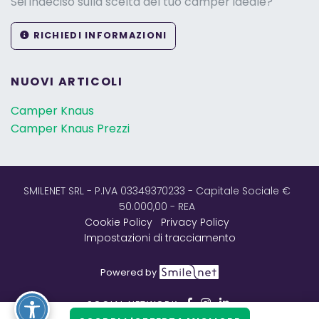
Sei indeciso sulla scelta del tuo camper ideale?
RICHIEDI INFORMAZIONI
NUOVI ARTICOLI
Camper Knaus
Camper Knaus Prezzi
SMILENET SRL - P.IVA 03349370233 - Capitale Sociale €
50.000,00 - REA
Cookie Policy
Privacy Policy
Impostazioni di tracciamento
Powered by
SOCIAL NETWORK: