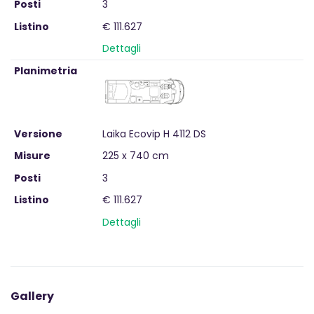
Posti
3
Listino
€ 111.627
Dettagli
Planimetria
Versione
Laika Ecovip H 4112 DS
Misure
225 x 740 cm
Posti
3
Listino
€ 111.627
Dettagli
Gallery