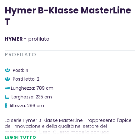
Hymer B-Klasse MasterLine
T
HYMER
- profilato
PROFILATO
Posti: 4
Posti letto: 2
Lunghezza: 789 cm
Larghezza: 235 cm
Altezza: 296 cm
La serie Hymer B-Klasse MasterLine T rappresenta l'apice
dell'innovazione e della qualità nel settore dei
motorhome di lusso. Questo modello coniuga
LEGGI TUTTO
l'eccezionale know-how tecnico di Hymer con un design