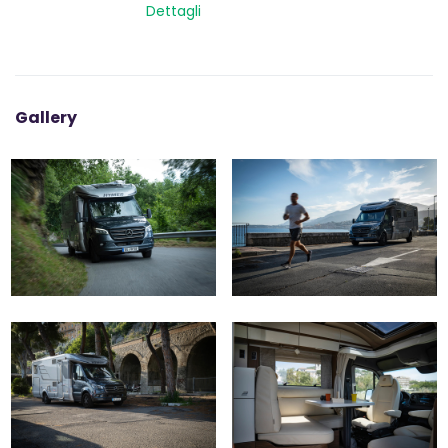
Dettagli
soluzioni di stivaggio che rendono il viaggio confortevole.
La zona notte con letti ampi e un sistema di comfort del
sonno assicura un riposo rigenerante, mentre la cucina
ben attrezzata permette di preparare deliziosi pasti
ovunque ci si trovi. HYMER B-Klasse MasterLine T è la scelta
Gallery
ideale per chi desidera viaggiare con stile e comodità,
vivendo ogni avventura con il massimo comfort.