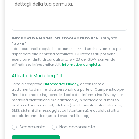
INFORMATIVA AI SENSI DEL REGOLAMENTO UE N. 2016/679
"GDPR"
I dati personali acquisiti saranno utilizzati esclusivamente per
rispondere alla richiesta formulata. Gli Interessati possono
esercitare i diritti di cui agli artt. 15 - 23 del GDPR scrivendo
all'indirizzo info@smilenet.it.
Informativa completa
.
Attività di Marketing
*
Letta e compresa l’
Informativa Privacy
, acconsento al
trattamento dei miei dati personali da parte di Camperistico per
finalità di marketing come indicato dall’Informativa Privacy, con
modalità elettroniche e/o cartacee, e, in particolare, a mezzo
posta ordinaria o email, telefono (es. chiamate automatizzate,
SMS, sistemi di messaggistica istantanea), e qualsiasi altro
canale informatico (es. siti web, mobile app).
Acconsento
Non acconsento