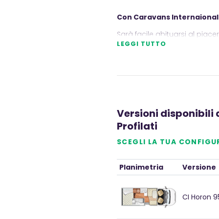
Con Caravans Internaional H
Sarà facile abituarsi al piacer
LEGGI TUTTO
Per te che hai sempre sogna
Caravans International Horon 
rinunciare a niente di essenzi
Versioni disponibili 
Profilati
SCEGLI LA TUA CONFIGU
Planimetria
Versione
CI Horon 9