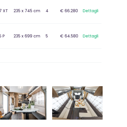
7 XT
235 x 745 cm
4
€ 66.280
Dettagli
5 P
235 x 699 cm
5
€ 64.580
Dettagli