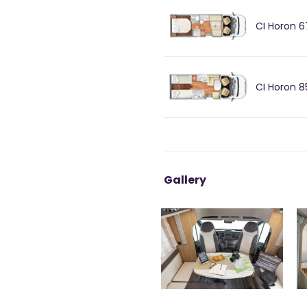
CI Horon 6
CI Horon 8
Gallery