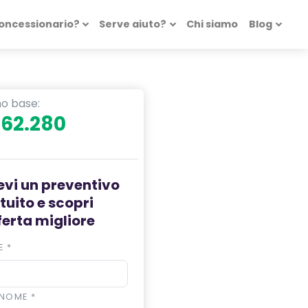
concessionario?
Serve aiuto?
Chi siamo
Blog
ino base:
 62.280
evi un preventivo
tuito e scopri
fferta migliore
E
*
NOME
*