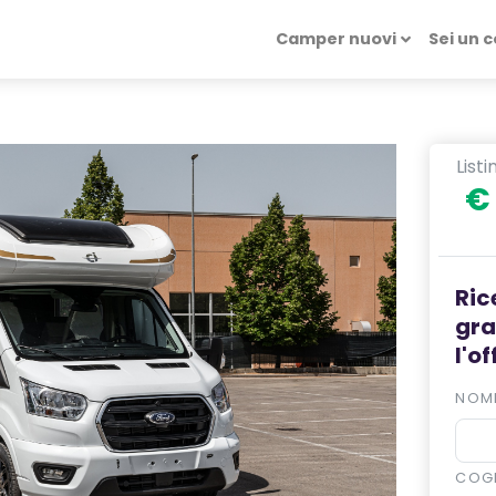
Camper nuovi
Sei un 
List
€
Ric
gra
l'o
NOM
COG