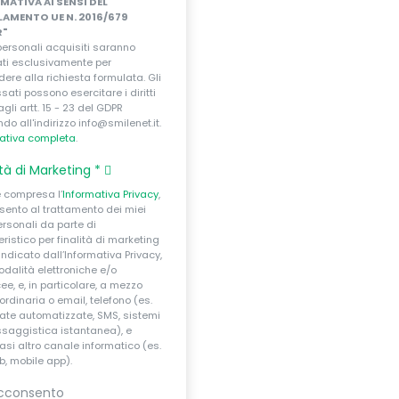
MATIVA AI SENSI DEL
AMENTO UE N. 2016/679
R"
 personali acquisiti saranno
zati esclusivamente per
dere alla richiesta formulata. Gli
ssati possono esercitare i diritti
agli artt. 15 - 23 del GDPR
ndo all'indirizzo info@smilenet.it.
ativa completa
.
ità di Marketing
*
e compresa l’
Informativa Privacy
,
ento al trattamento dei miei
ersonali da parte di
istico per finalità di marketing
ndicato dall’Informativa Privacy,
dalità elettroniche e/o
ee, e, in particolare, a mezzo
ordinaria o email, telefono (es.
te automatizzate, SMS, sistemi
saggistica istantanea), e
asi altro canale informatico (es.
eb, mobile app).
cconsento