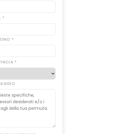
L
*
EFONO
*
VINCIA
*
SAGGIO