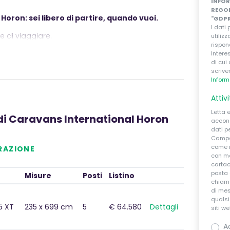
INFOR
REGOL
oron: sei libero di partire, quando vuoi.
"GDP
I dati
e di viaggiare.
utiliz
rispon
to di entrare nel mondo del plein air la gamma
Intere
di cui 
è ideale per vivere il tempo libero senza
scrive
ale.
Inform
Attiv
Letta 
di
Caravans International Horon
accons
dati p
Camper
come i
RAZIONE
con mo
cartac
posta 
Misure
Posti
Listino
chiama
di mes
qualsi
5 XT
235 x 699 cm
5
€ 64.580
Dettagli
siti w
A