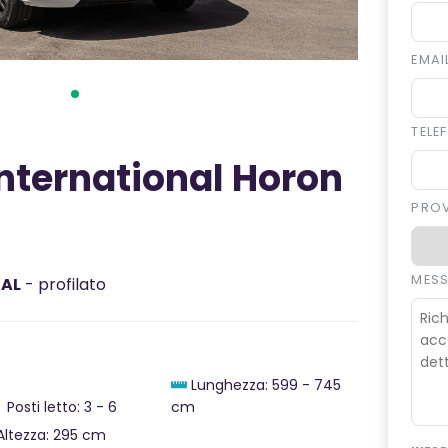
EMAI
TEL
nternational Horon
PRO
MES
NAL
- profilato
Lunghezza: 599 - 745
Posti letto: 3 - 6
cm
ltezza: 295 cm