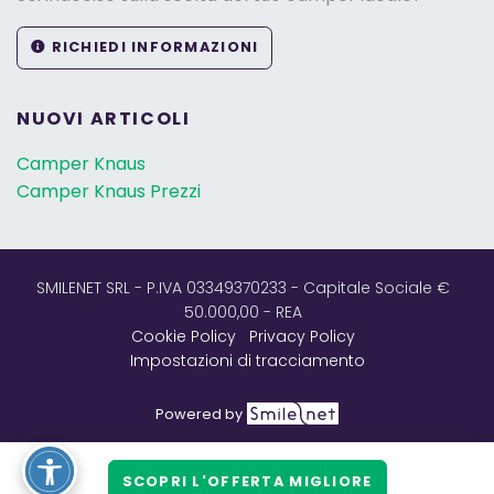
RICHIEDI INFORMAZIONI
NUOVI ARTICOLI
Camper Knaus
Camper Knaus Prezzi
SMILENET SRL - P.IVA 03349370233 - Capitale Sociale €
50.000,00 - REA
Cookie Policy
Privacy Policy
Impostazioni di tracciamento
Powered by
SOCIAL NETWORK:
SCOPRI L'OFFERTA MIGLIORE