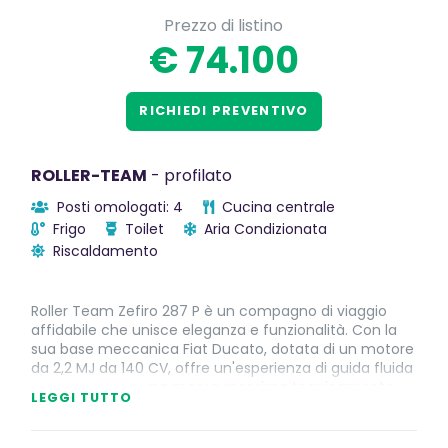
Prezzo di listino
€ 74.100
RICHIEDI PREVENTIVO
ROLLER-TEAM
- profilato
Posti omologati: 4
Cucina centrale
Frigo
Toilet
Aria Condizionata
Riscaldamento
Roller Team Zefiro 287 P è un compagno di viaggio
affidabile che unisce eleganza e funzionalità. Con la
sua base meccanica Fiat Ducato, dotata di un motore
da 2,2 MJ da 140 CV, offre un'esperienza di guida fluida
e potente. Con una massa massima tecnicamente
LEGGI TUTTO
ammessa di 3500 kg e una massa a vuoto in ordine di
marcia di 2999 kg, garantisce una guida sicura e
stabile.