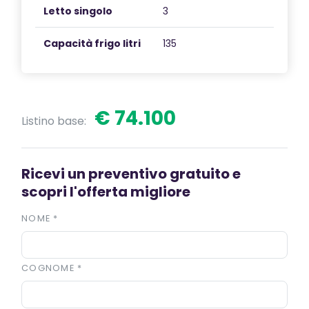
Letto singolo
3
Capacità frigo litri
135
€ 74.100
Listino base:
Ricevi un preventivo gratuito e
scopri l'offerta migliore
NOME
*
COGNOME
*