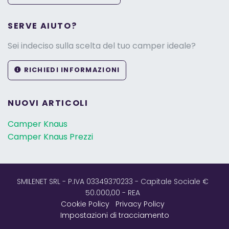
SERVE AIUTO?
Sei indeciso sulla scelta del tuo camper ideale?
RICHIEDI INFORMAZIONI
NUOVI ARTICOLI
Camper Knaus
Camper Knaus Prezzi
SMILENET SRL - P.IVA 03349370233 - Capitale Sociale €
50.000,00 - REA
Cookie Policy
Privacy Policy
Impostazioni di tracciamento