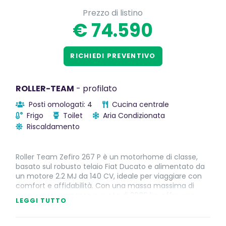
Prezzo di listino
€ 74.590
RICHIEDI PREVENTIVO
ROLLER-TEAM
- profilato
Posti omologati: 4
Cucina centrale
Frigo
Toilet
Aria Condizionata
Riscaldamento
Roller Team Zefiro 267 P è un motorhome di classe,
basato sul robusto telaio Fiat Ducato e alimentato da
un motore 2.2 MJ da 140 CV, ideale per viaggiare con
comfort e affidabilità. Con una massa massima di
3500 kg e una massa a vuoto di 2999 kg, offre una
LEGGI TUTTO
combinazione ottimale di potenza e capacità di
carico.