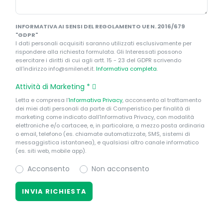
INFORMATIVA AI SENSI DEL REGOLAMENTO UE N. 2016/679
"GDPR"
I dati personali acquisiti saranno utilizzati esclusivamente per
rispondere alla richiesta formulata. Gli Interessati possono
esercitare i diritti di cui agli artt. 15 - 23 del GDPR scrivendo
all'indirizzo info@smilenet.it.
Informativa completa
.
Attività di Marketing
*
Letta e compresa l’
Informativa Privacy
, acconsento al trattamento
dei miei dati personali da parte di Camperistico per finalità di
marketing come indicato dall’Informativa Privacy, con modalità
elettroniche e/o cartacee, e, in particolare, a mezzo posta ordinaria
o email, telefono (es. chiamate automatizzate, SMS, sistemi di
messaggistica istantanea), e qualsiasi altro canale informatico
(es. siti web, mobile app).
Acconsento
Non acconsento