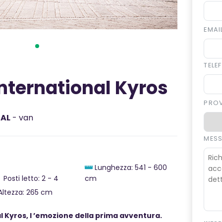
EMAI
TEL
nternational Kyros
PRO
NAL
- van
MES
Lunghezza: 541 - 600
Posti letto: 2 - 4
cm
ltezza: 265 cm
 Kyros, l
’emozione della prima avventura.