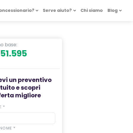
concessionario?
Serve aiuto?
Chi siamo
Blog
ino base:
 51.595
evi un preventivo
tuito e scopri
fferta migliore
E
*
NOME
*