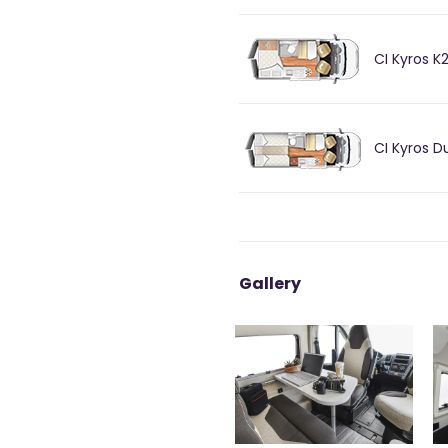
CI Kyros K
CI Kyros D
Gallery