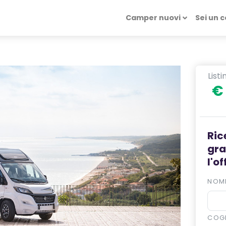
Camper nuovi
Sei un 
List
€
Ric
gra
l'o
NOM
COG