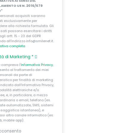
MATIVA AI SENSI DEL
AMENTO UE N. 2016/679
R"
 personali acquisiti saranno
zati esclusivamente per
dere alla richiesta formulata. Gli
ssati possono esercitare i diritti
agli artt. 15 - 23 del GDPR
ndo all'indirizzo info@smilenet.it.
ativa completa
.
ità di Marketing
*
e compresa l’
Informativa Privacy
,
ento al trattamento dei miei
ersonali da parte di
istico per finalità di marketing
ndicato dall’Informativa Privacy,
dalità elettroniche e/o
ee, e, in particolare, a mezzo
ordinaria o email, telefono (es.
te automatizzate, SMS, sistemi
saggistica istantanea), e
asi altro canale informatico (es.
eb, mobile app).
cconsento