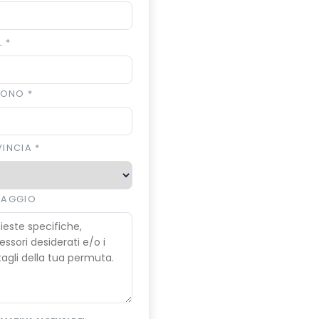
L
*
EFONO
*
VINCIA
*
SAGGIO