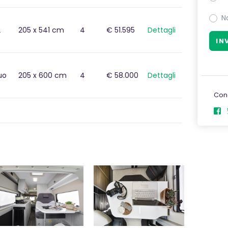
N
2
205 x 541 cm
4
€ 51.595
Dettagli
uo
205 x 600 cm
4
€ 58.000
Dettagli
Con