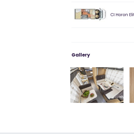
CI Horon El
Gallery