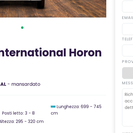
EMAI
TEL
nternational Horon
PRO
MES
NAL
- mansardato
Lunghezza: 699 - 745
Posti letto: 3 - 8
cm
ltezza: 295 - 320 cm