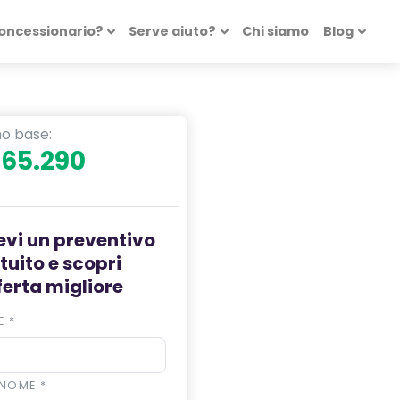
concessionario?
Serve aiuto?
Chi siamo
Blog
ino base:
 65.290
evi un preventivo
tuito e scopri
fferta migliore
E
*
NOME
*