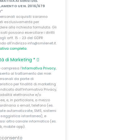
MATIVA AI SENSI DEL
AMENTO UE N. 2016/679
R"
 personali acquisiti saranno
zati esclusivamente per
dere alla richiesta formulata. Gli
ssati possono esercitare i diritti
agli artt. 15 - 23 del GDPR
ndo all'indirizzo info@smilenet.it.
ativa completa
.
ità di Marketing
*
e compresa l’
Informativa Privacy
,
ento al trattamento dei miei
ersonali da parte di
istico per finalità di marketing
ndicato dall’Informativa Privacy,
dalità elettroniche e/o
ee, e, in particolare, a mezzo
ordinaria o email, telefono (es.
te automatizzate, SMS, sistemi
saggistica istantanea), e
asi altro canale informatico (es.
eb, mobile app).
cconsento