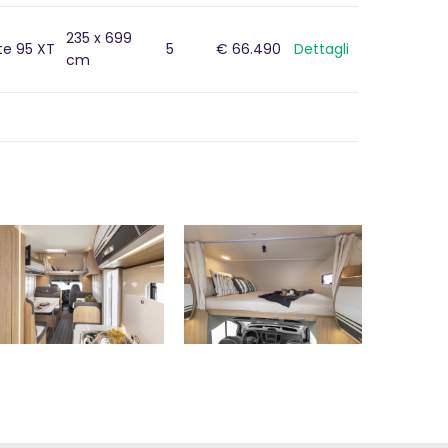
235 x 699
ite 95 XT
5
€ 66.490
Dettagli
cm