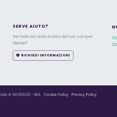
SERVE AIUTO?
N
Sei indeciso sulla scelta del tuo camper
C
ideale?
Ca
RICHIEDI INFORMAZIONI
ciale € 50.000,00 - REA
Cookie Policy
Privacy Policy