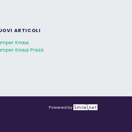
UOVI ARTICOLI
amper Knaus
mper Knaus Prezzi
Powered by