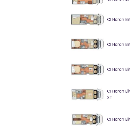
Jump
Peug
Boxer
CI Horon El
CI Horon El
CI Horon Eli
CI Horon El
XT
CI Horon El