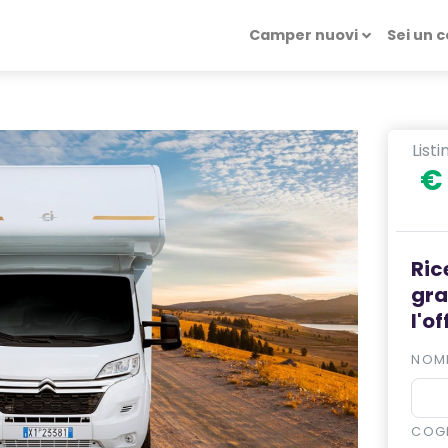
Camper nuovi
Sei un 
List
€
Ric
gra
l'o
NOM
COG